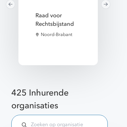
Raad voor
Hogesch
Rechtsbijstand
Hall Lare
Noord-Brabant
Gelderl
425 Inhurende
organisaties